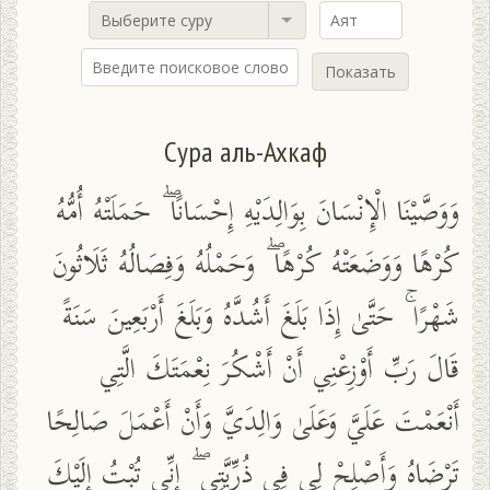
Выберите суру
Показать
Сура аль-Ахкаф
وَوَصَّيْنَا الْإِنْسَانَ بِوَالِدَيْهِ إِحْسَانًا ۖ حَمَلَتْهُ أُمُّهُ
كُرْهًا وَوَضَعَتْهُ كُرْهًا ۖ وَحَمْلُهُ وَفِصَالُهُ ثَلَاثُونَ
شَهْرًا ۚ حَتَّىٰ إِذَا بَلَغَ أَشُدَّهُ وَبَلَغَ أَرْبَعِينَ سَنَةً
قَالَ رَبِّ أَوْزِعْنِي أَنْ أَشْكُرَ نِعْمَتَكَ الَّتِي
أَنْعَمْتَ عَلَيَّ وَعَلَىٰ وَالِدَيَّ وَأَنْ أَعْمَلَ صَالِحًا
تَرْضَاهُ وَأَصْلِحْ لِي فِي ذُرِّيَّتِي ۖ إِنِّي تُبْتُ إِلَيْكَ