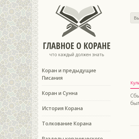
Вы
ГЛАВНОЕ О КОРАНЕ
что каждый должен знать
Коран и предыдущие
Писания
Кул
Коран и Сунна
Сбы
был
История Корана
Толкование Корана
Разделы коранического