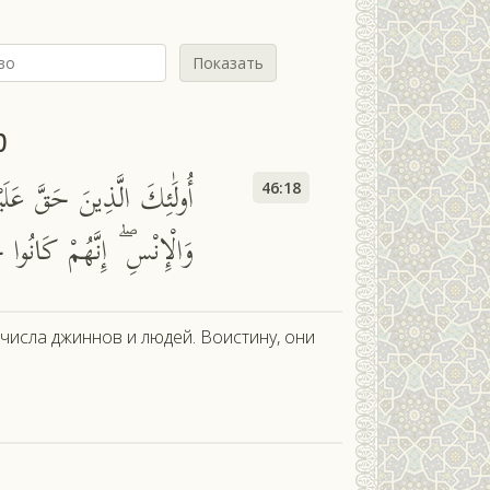
Показать
ф
أُولَٰئِكَ الَّذِينَ حَقَّ عَل
46:18
وَالْإِنْسِ ۖ إِنَّهُمْ كَانُوا
числа джиннов и людей. Воистину, они