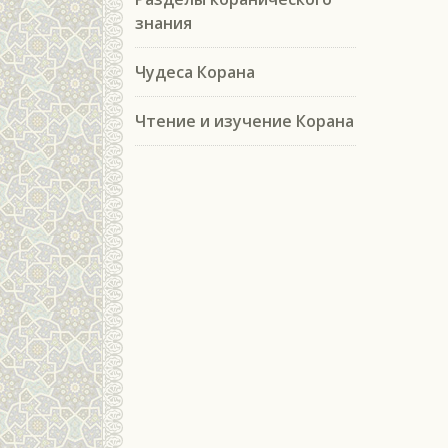
знания
Чудеса Корана
Чтение и изучение Корана