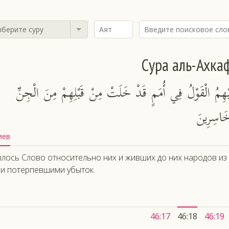
берите суру
Сура аль-Ахка
َيْهِمُ الْقَوْلُ فِي أُمَمٍ قَدْ خَلَتْ مِنْ قَبْلِهِمْ مِنَ الْجِنِّ
 خَاسِرِينَ
иев
лось Слово относительно них и живших до них народов из 
и потерпевшими убыток.
46:17
46:18
46:19