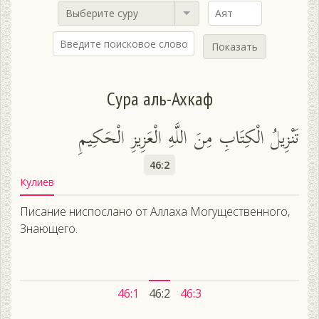
Выберите суру
Показать
Сура аль-Ахкаф
تَنْزِيلُ الْكِتَابِ مِنَ اللَّهِ الْعَزِيزِ الْحَكِيمِ
46:2
Кулиев
Писание ниспослано от Аллаха Могущественного,
Знающего.
46:1
46:2
46:3