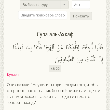
Выберите суру
Показать
Сура аль-Ахкаф
قَالُوا أَجِئْتَنَا لِتَأْفِكَنَا عَنْ آلِهَتِنَا فَأْتِنَا بِمَا تَعِدُنَا
إِنْ كُنْتَ مِنَ الصَّادِقِينَ
46:22
Кулиев
Они сказали: "Неужели ты пришел для того, чтобы
отвратить нас от наших богов? Яви же нам то, чем
ты нам угрожаешь, если ты — один из тех, кто
говорит правду".