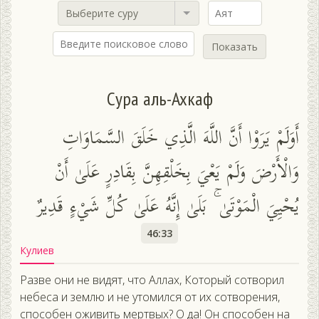
Выберите суру
Показать
Сура аль-Ахкаф
أَوَلَمْ يَرَوْا أَنَّ اللَّهَ الَّذِي خَلَقَ السَّمَاوَاتِ
وَالْأَرْضَ وَلَمْ يَعْيَ بِخَلْقِهِنَّ بِقَادِرٍ عَلَىٰ أَنْ
يُحْيِيَ الْمَوْتَىٰ ۚ بَلَىٰ إِنَّهُ عَلَىٰ كُلِّ شَيْءٍ قَدِيرٌ
46:33
Кулиев
Разве они не видят, что Аллах, Который сотворил
небеса и землю и не утомился от их сотворения,
способен оживить мертвых? О да! Он способен на