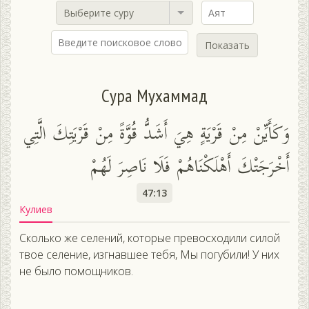
Выберите суру
Показать
Сура Мухаммад
وَكَأَيِّنْ مِنْ قَرْيَةٍ هِيَ أَشَدُّ قُوَّةً مِنْ قَرْيَتِكَ الَّتِي
أَخْرَجَتْكَ أَهْلَكْنَاهُمْ فَلَا نَاصِرَ لَهُمْ
47:13
Кулиев
Сколько же селений, которые превосходили силой
твое селение, изгнавшее тебя, Мы погубили! У них
не было помощников.