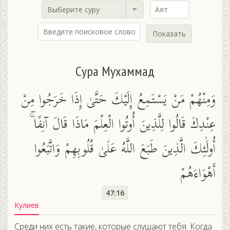
Выберите суру
Показать
Сура Мухаммад
وَمِنْهُمْ مَنْ يَسْتَمِعُ إِلَيْكَ حَتَّىٰ إِذَا خَرَجُوا مِنْ
عِنْدِكَ قَالُوا لِلَّذِينَ أُوتُوا الْعِلْمَ مَاذَا قَالَ آنِفًا ۚ
أُولَٰئِكَ الَّذِينَ طَبَعَ اللَّهُ عَلَىٰ قُلُوبِهِمْ وَاتَّبَعُوا
أَهْوَاءَهُمْ
47:16
Кулиев
Среди них есть такие, которые слушают тебя. Когда