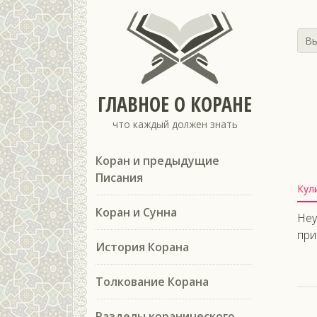
Вы
ГЛАВНОЕ О КОРАНЕ
что каждый должен знать
Коран и предыдущие
Писания
Кул
Коран и Сунна
Неу
при
История Корана
Толкование Корана
Разделы коранического