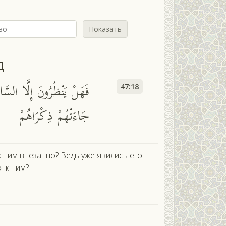
Показать
д
فَهَلْ يَنْظُرُونَ إِلَّا السَّاعَ
47:18
جَاءَتْهُمْ ذِكْرَاهُمْ
 ним внезапно? Ведь уже явились его
я к ним?