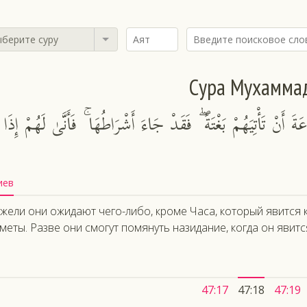
берите суру
Сура Мухамма
ةَ أَنْ تَأْتِيَهُمْ بَغْتَةً ۖ فَقَدْ جَاءَ أَشْرَاطُهَا ۚ فَأَنَّىٰ لَهُمْ إِذَا
иев
жели они ожидают чего-либо, кроме Часа, который явится к
меты. Разве они смогут помянуть назидание, когда он явитс
47:17
47:18
47:19