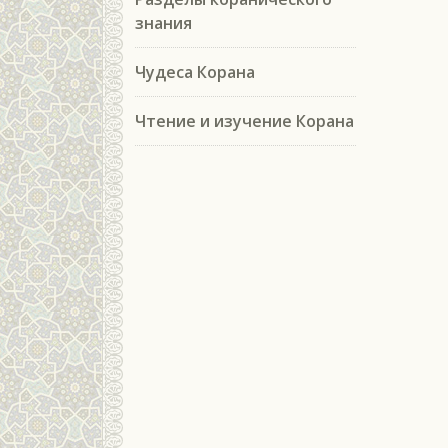
знания
Чудеса Корана
Чтение и изучение Корана