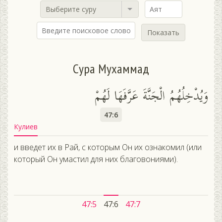
Выберите суру
Показать
Сура Мухаммад
وَيُدْخِلُهُمُ الْجَنَّةَ عَرَّفَهَا لَهُمْ
47:6
Кулиев
и введет их в Рай, с которым Он их ознакомил (или
который Он умастил для них благовониями).
47:5
47:6
47:7