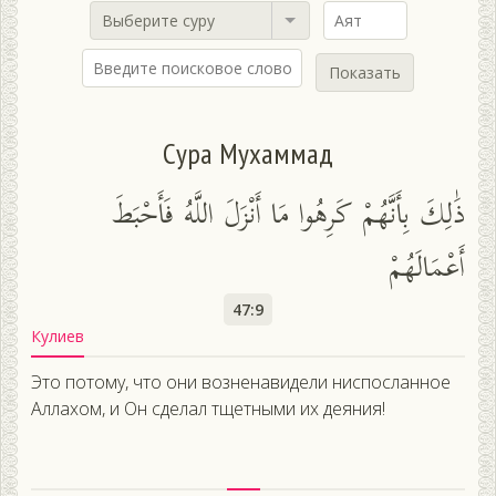
Выберите суру
Показать
Сура Мухаммад
ذَٰلِكَ بِأَنَّهُمْ كَرِهُوا مَا أَنْزَلَ اللَّهُ فَأَحْبَطَ
أَعْمَالَهُمْ
47:9
Кулиев
Это потому, что они возненавидели ниспосланное
Аллахом, и Он сделал тщетными их деяния!