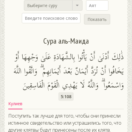
Выберите суру
Показать
Сура аль-Маида
ذَٰلِكَ أَدْنَىٰ أَنْ يَأْتُوا بِالشَّهَادَةِ عَلَىٰ وَجْهِهَا أَوْ
يَخَافُوا أَنْ تُرَدَّ أَيْمَانٌ بَعْدَ أَيْمَانِهِمْ ۗ وَاتَّقُوا اللَّهَ
وَاسْمَعُوا ۗ وَاللَّهُ لَا يَهْدِي الْقَوْمَ الْفَاسِقِينَ
5:108
Кулиев
Поступить так лучше для того, чтобы они принесли
истинное свидетельство или устрашились того, что
другие клятвы будут принесены после их клятв.