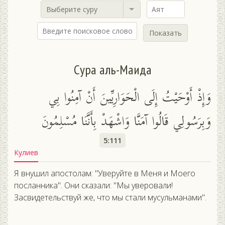
Выберите суру
Показать
Сура аль-Маида
وَإِذْ أَوْحَيْتُ إِلَى الْحَوَارِيِّينَ أَنْ آمِنُوا بِي
وَبِرَسُولِي قَالُوا آمَنَّا وَاشْهَدْ بِأَنَّنَا مُسْلِمُونَ
5:111
Кулиев
Я внушил апостолам: "Уверуйте в Меня и Моего
посланника". Они сказали: "Мы уверовали!
Засвидетельствуй же, что мы стали мусульманами".