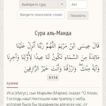
Выберите суру
Показать
Сура аль-Маида
قَالَ عِيسَى ابْنُ مَرْيَمَ اللَّهُمَّ رَبَّنَا أَنْزِلْ عَلَيْنَا
مَائِدَةً مِنَ السَّمَاءِ تَكُونُ لَنَا عِيدًا لِأَوَّلِنَا وَآخِرِنَا
وَآيَةً مِنْكَ ۖ وَارْزُقْنَا وَأَنْتَ خَيْرُ الرَّازِقِينَ
5:114
Кулиев
Иса (Иисус), сын Марьям (Марии), сказал: "О Аллах,
Господь наш! Ниспошли нам трапезу с неба,
которая была бы праздником для всех нас, от