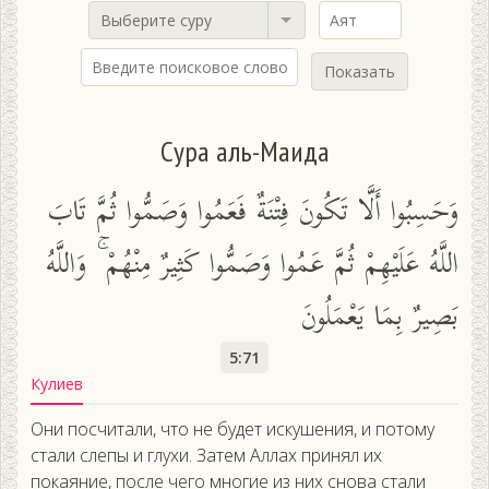
Выберите суру
Показать
Сура аль-Маида
وَحَسِبُوا أَلَّا تَكُونَ فِتْنَةٌ فَعَمُوا وَصَمُّوا ثُمَّ تَابَ
اللَّهُ عَلَيْهِمْ ثُمَّ عَمُوا وَصَمُّوا كَثِيرٌ مِنْهُمْ ۚ وَاللَّهُ
بَصِيرٌ بِمَا يَعْمَلُونَ
5:71
Кулиев
Они посчитали, что не будет искушения, и потому
стали слепы и глухи. Затем Аллах принял их
покаяние, после чего многие из них снова стали