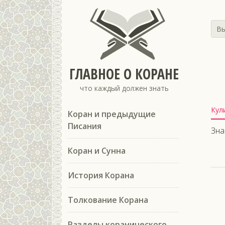
Вы
ГЛАВНОЕ О КОРАНЕ
что каждый должен знать
Кул
Коран и предыдущие
Писания
Зна
Коран и Сунна
История Корана
Толкование Корана
Разделы коранического