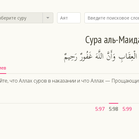
берите суру
Сура аль-Маид
الْعِقَابِ وَأَنَّ اللَّهَ غَفُورٌ رَحِيمٌ
иев
йте, что Аллах суров в наказании и что Аллах — Прощающи
5:97
5:98
5:99