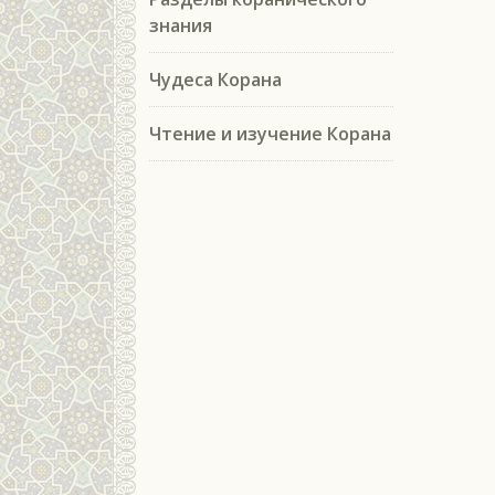
знания
Чудеса Корана
Чтение и изучение Корана