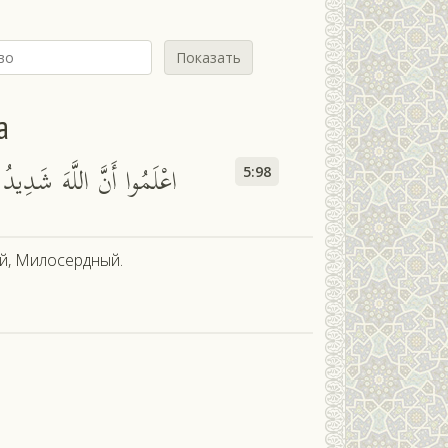
Показать
а
اعْلَمُوا أَنَّ اللَّهَ شَدِيدُ 
5:98
й, Милосердный.