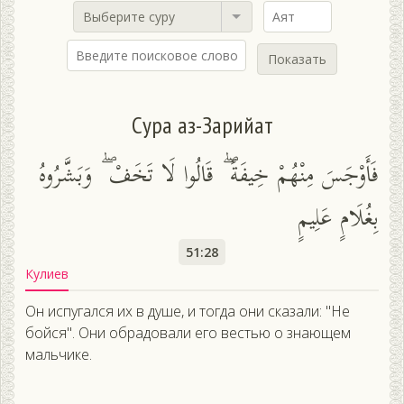
Выберите суру
Показать
Сура аз-Зарийат
فَأَوْجَسَ مِنْهُمْ خِيفَةً ۖ قَالُوا لَا تَخَفْ ۖ وَبَشَّرُوهُ
بِغُلَامٍ عَلِيمٍ
51:28
Кулиев
Он испугался их в душе, и тогда они сказали: "Не
бойся". Они обрадовали его вестью о знающем
мальчике.