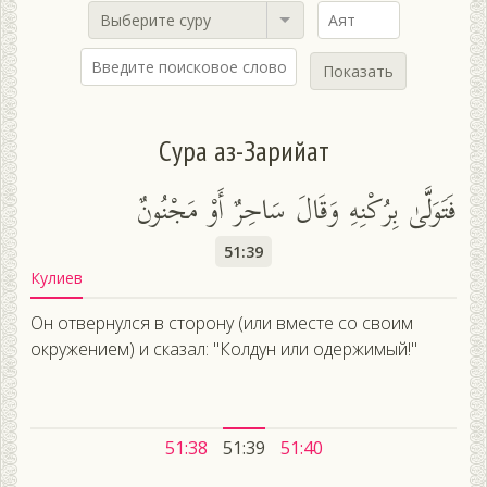
Выберите суру
Показать
Сура аз-Зарийат
فَتَوَلَّىٰ بِرُكْنِهِ وَقَالَ سَاحِرٌ أَوْ مَجْنُونٌ
51:39
Кулиев
Он отвернулся в сторону (или вместе со своим
окружением) и сказал: "Колдун или одержимый!"
51:38
51:39
51:40