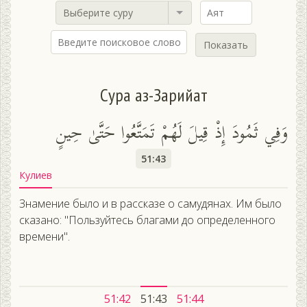
Выберите суру
Показать
Сура аз-Зарийат
وَفِي ثَمُودَ إِذْ قِيلَ لَهُمْ تَمَتَّعُوا حَتَّىٰ حِينٍ
51:43
Кулиев
Знамение было и в рассказе о самудянах. Им было
сказано: "Пользуйтесь благами до определенного
времени".
51:42
51:43
51:44