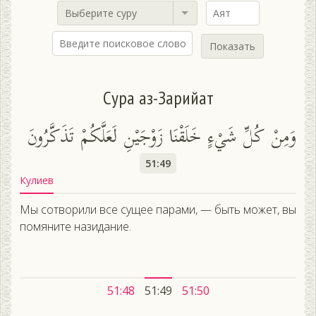
Выберите суру
Показать
Сура аз-Зарийат
وَمِنْ كُلِّ شَيْءٍ خَلَقْنَا زَوْجَيْنِ لَعَلَّكُمْ تَذَكَّرُونَ
51:49
Кулиев
Мы сотворили все сущее парами, — быть может, вы
помяните назидание.
51:48
51:49
51:50