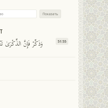
Показать
т
وَذَكِّرْ فَإِنَّ الذِّكْرَىٰ تَنْ
51:55