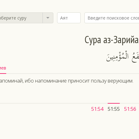
берите суру
Сура аз-Зарийа
فَعُ الْمُؤْمِنِينَ
иев
апоминай, ибо напоминание приносит пользу верующим.
51:54
51:55
51:56