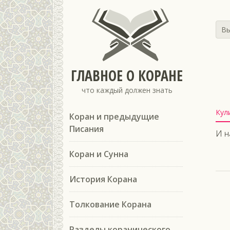
Вы
ГЛАВНОЕ О КОРАНЕ
что каждый должен знать
Кул
Коран и предыдущие
Писания
И н
Коран и Сунна
История Корана
Толкование Корана
Разделы коранического