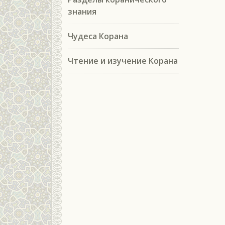
знания
Чудеса Корана
Чтение и изучение Корана