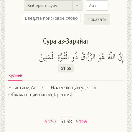
Выберите суру
Показать
Сура аз-Зарийат
إِنَّ اللَّهَ هُوَ الرَّزَّاقُ ذُو الْقُوَّةِ الْمَتِينُ
51:58
Кулиев
Воистину, Аллах — Наделяющий уделом,
Обладающий силой, Крепкий.
51:57
51:58
51:59