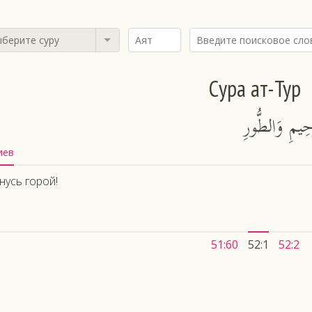
берите суру
Сура ат-Тур
َحِيمِ وَالطُّورِ
иев
нусь горой!
51:60
52:1
52:2