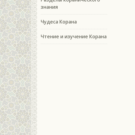
знания
Чудеса Корана
Чтение и изучение Корана