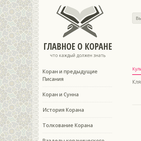
Вы
ГЛАВНОЕ О КОРАНЕ
что каждый должен знать
Кул
Коран и предыдущие
Писания
Кля
Коран и Сунна
История Корана
Толкование Корана
Разделы коранического