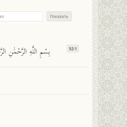
Показать
بِسْمِ اللَّهِ الرَّحْمَٰنِ الرّ
52:1