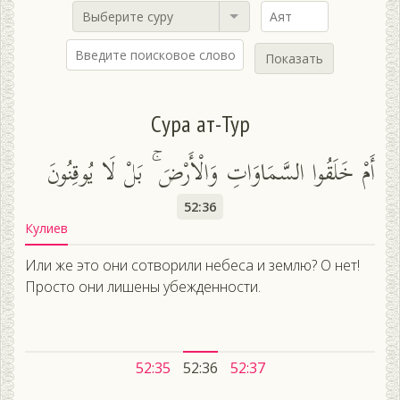
Выберите суру
Показать
Сура ат-Тур
أَمْ خَلَقُوا السَّمَاوَاتِ وَالْأَرْضَ ۚ بَلْ لَا يُوقِنُونَ
52:36
Кулиев
Или же это они сотворили небеса и землю? О нет!
Просто они лишены убежденности.
52:35
52:36
52:37