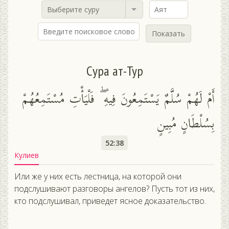
Выберите суру
Показать
Сура ат-Тур
أَمْ لَهُمْ سُلَّمٌ يَسْتَمِعُونَ فِيهِ ۖ فَلْيَأْتِ مُسْتَمِعُهُمْ
بِسُلْطَانٍ مُبِينٍ
52:38
Кулиев
Или же у них есть лестница, на которой они
подслушивают разговоры ангелов? Пусть тот из них,
кто подслушивал, приведет ясное доказательство.