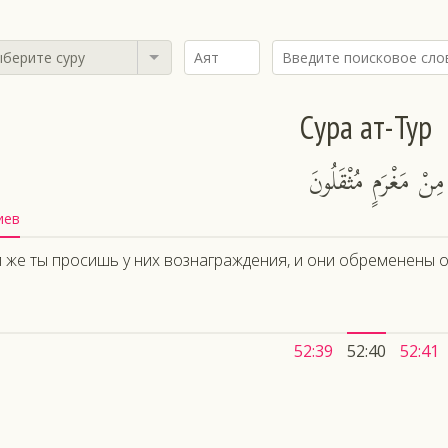
берите суру
Сура ат-Тур
مِنْ مَغْرَمٍ مُثْقَلُونَ
иев
 же ты просишь у них вознаграждения, и они обременены 
52:39
52:40
52:41