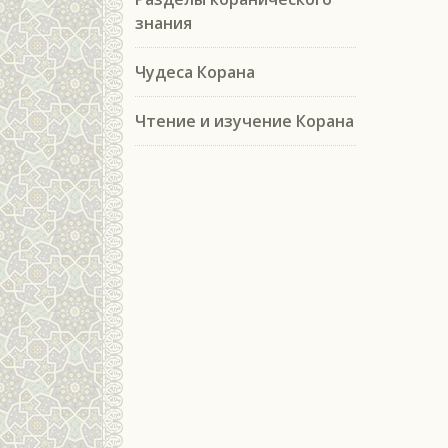
знания
Чудеса Корана
Чтение и изучение Корана