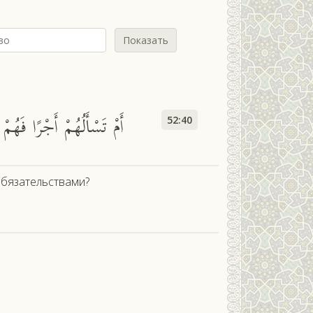
Показать
أَمْ تَسْأَلُهُمْ أَجْرًا فَهُمْ 
52:40
обязательствами?