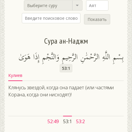
Выберите суру
Показать
Сура ан-Наджм
بِسْمِ اللَّهِ الرَّحْمَٰنِ الرَّحِيمِ وَالنَّجْمِ إِذَا هَوَىٰ
53:1
Кулиев
Клянусь звездой, когда она падает (или частями
Корана, когда они нисходят)!
52:49
53:1
53:2