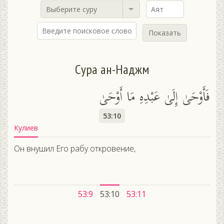
Выберите суру
Показать
Сура ан-Наджм
فَأَوْحَىٰ إِلَىٰ عَبْدِهِ مَا أَوْحَىٰ
53:10
Кулиев
Он внушил Его рабу откровение,
53:9
53:10
53:11