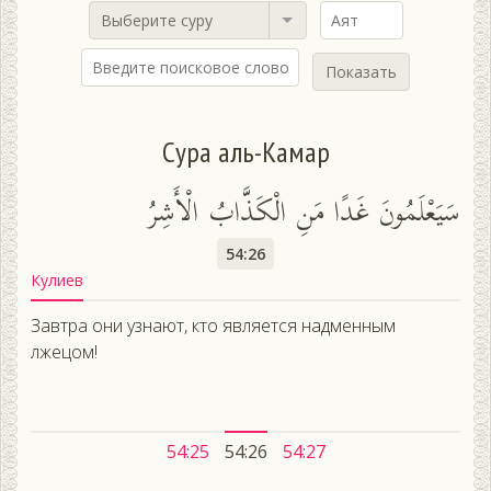
Выберите суру
Показать
Сура аль-Камар
سَيَعْلَمُونَ غَدًا مَنِ الْكَذَّابُ الْأَشِرُ
54:26
Кулиев
Завтра они узнают, кто является надменным
лжецом!
54:25
54:26
54:27