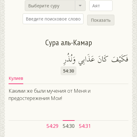
Выберите суру
Показать
Сура аль-Камар
فَكَيْفَ كَانَ عَذَابِي وَنُذُرِ
54:30
Кулиев
Какими же были мучения от Меня и
предостережения Мои!
54:29
54:30
54:31