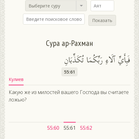
Выберите суру
Показать
Сура ар-Рахман
فَبِأَيِّ آلَاءِ رَبِّكُمَا تُكَذِّبَانِ
55:61
Кулиев
Какую же из милостей вашего Господа вы считаете
ложью?
55:60
55:61
55:62