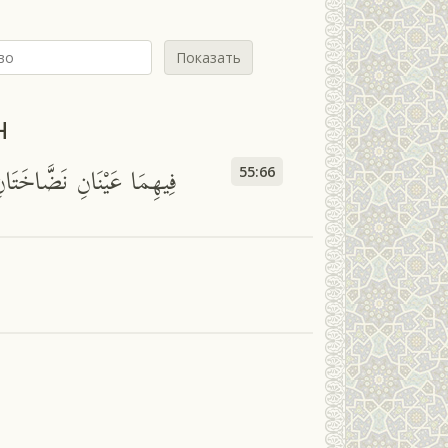
Показать
н
فِيهِمَا عَيْنَانِ نَضَّاخَتَان
55:66