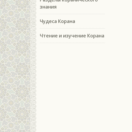
знания
Чудеса Корана
Чтение и изучение Корана