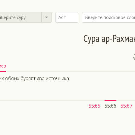
берите суру
Сура ар-Рахма
ِ
иев
их обоих бурлят два источника.
55:65
55:66
55:67