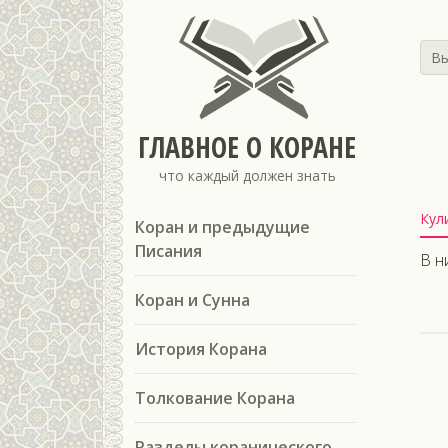
Вы
ГЛАВНОЕ О КОРАНЕ
что каждый должен знать
Кул
Коран и предыдущие
Писания
В н
Коран и Сунна
История Корана
Толкование Корана
Разделы коранического