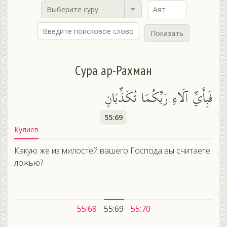
Выберите суру
Показать
Сура ар-Рахман
فَبِأَيِّ آلَاءِ رَبِّكُمَا تُكَذِّبَانِ
55:69
Кулиев
Какую же из милостей вашего Господа вы считаете
ложью?
55:68
55:69
55:70