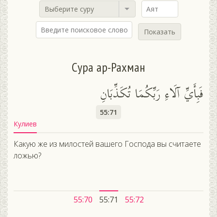
Выберите суру
Показать
Сура ар-Рахман
فَبِأَيِّ آلَاءِ رَبِّكُمَا تُكَذِّبَانِ
55:71
Кулиев
Какую же из милостей вашего Господа вы считаете
ложью?
55:70
55:71
55:72