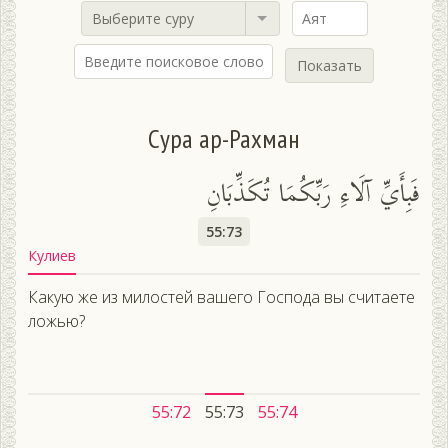
Выберите суру
Показать
Сура ар-Рахман
فَبِأَيِّ آلَاءِ رَبِّكُمَا تُكَذِّبَانِ
55:73
Кулиев
Какую же из милостей вашего Господа вы считаете
ложью?
55:72
55:73
55:74