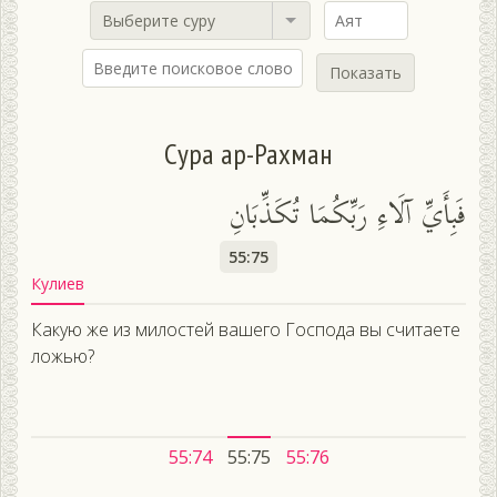
Выберите суру
Показать
Сура ар-Рахман
فَبِأَيِّ آلَاءِ رَبِّكُمَا تُكَذِّبَانِ
55:75
Кулиев
Какую же из милостей вашего Господа вы считаете
ложью?
55:74
55:75
55:76