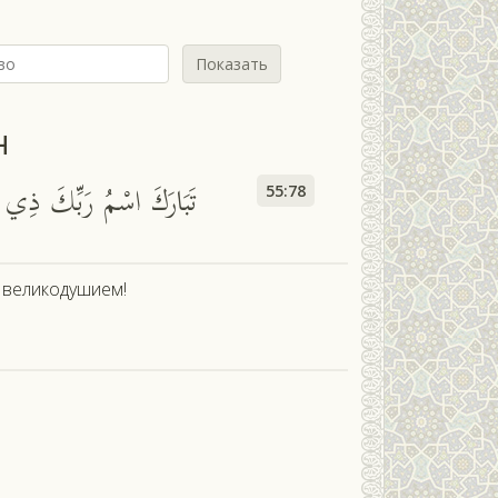
Показать
н
تَبَارَكَ اسْمُ رَبِّكَ ذِي ال
55:78
 великодушием!