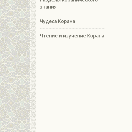
знания
Чудеса Корана
Чтение и изучение Корана