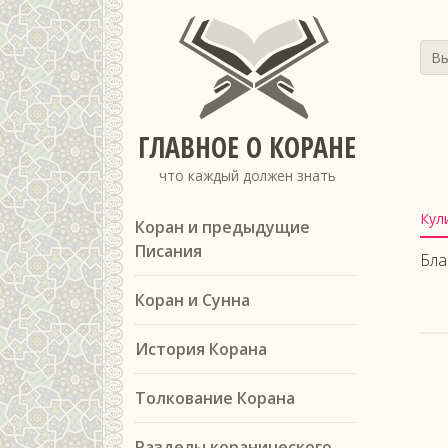
Вы
ГЛАВНОЕ О КОРАНЕ
что каждый должен знать
Кул
Коран и предыдущие
Писания
Бла
Коран и Сунна
История Корана
Толкование Корана
Разделы коранического