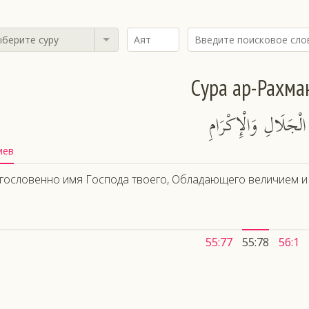
берите суру
Сура ар-Рахма
ْجَلَالِ وَالْإِكْرَامِ
иев
гословенно имя Господа твоего, Обладающего величием и
55:77
55:78
56:1