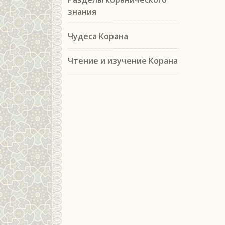
знания
Чудеса Корана
Чтение и изучение Корана