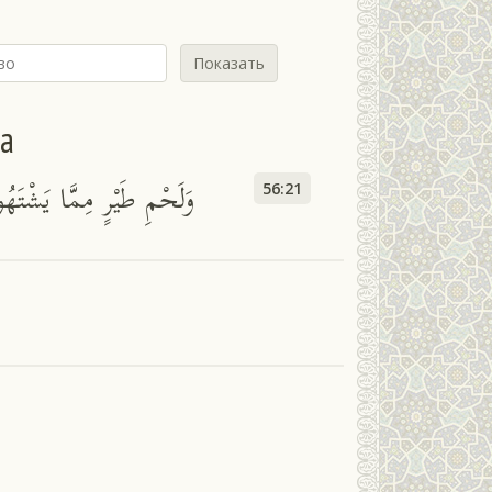
Показать
йа
وَلَحْمِ طَيْرٍ مِمَّا يَشْتَهُ
56:21