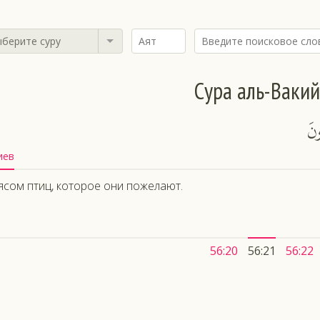
берите суру
Сура аль-Ваки
ونَ
иев
ясом птиц, которое они пожелают.
56:20
56:21
56:22