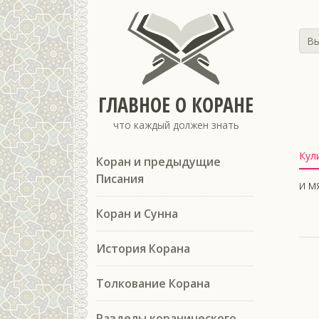
Вы
ГЛАВНОЕ О КОРАНЕ
что каждый должен знать
Кул
Коран и предыдущие
Писания
и м
Коран и Сунна
История Корана
Толкование Корана
Разделы коранического