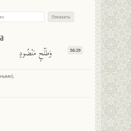
Показать
йа
وَطَلْحٍ مَنْضُودٍ
56:29
ными),