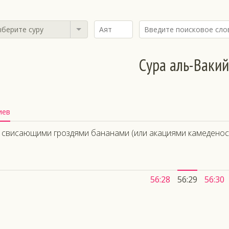
берите суру
Сура аль-Ваки
иев
 свисающими гроздями бананами (или акациями камеденос
56:28
56:29
56:30