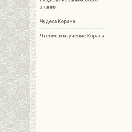
знания
Чудеса Корана
Чтение и изучение Корана