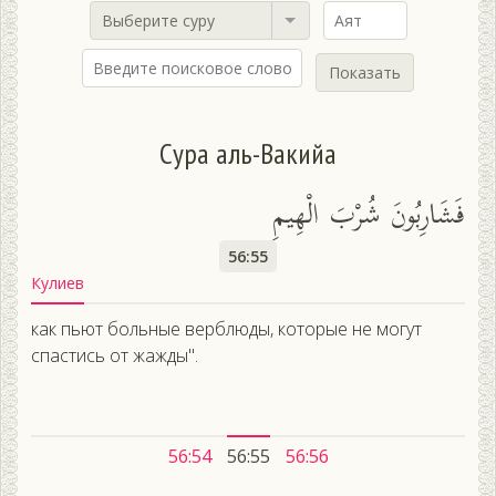
Выберите суру
Показать
Сура аль-Вакийа
فَشَارِبُونَ شُرْبَ الْهِيمِ
56:55
Кулиев
как пьют больные верблюды, которые не могут
спастись от жажды".
56:54
56:55
56:56