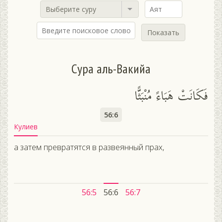
Выберите суру
Показать
Сура аль-Вакийа
فَكَانَتْ هَبَاءً مُنْبَثًّا
56:6
Кулиев
а затем превратятся в развеянный прах,
56:5
56:6
56:7