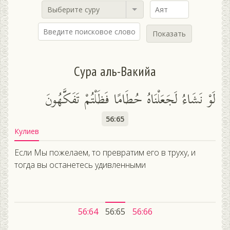
Выберите суру
Показать
Сура аль-Вакийа
لَوْ نَشَاءُ لَجَعَلْنَاهُ حُطَامًا فَظَلْتُمْ تَفَكَّهُونَ
56:65
Кулиев
Если Мы пожелаем, то превратим его в труху, и
тогда вы останетесь удивленными
56:64
56:65
56:66