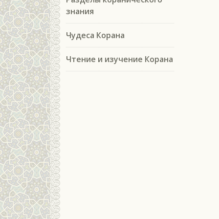
знания
Чудеса Корана
Чтение и изучение Корана