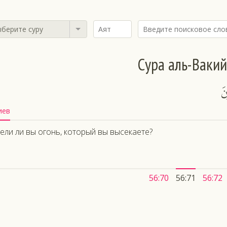
берите суру
Сура аль-Ваки
نَ
иев
ели ли вы огонь, который вы высекаете?
56:70
56:71
56:72