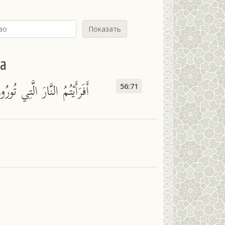
Показать
йа
أَفَرَأَيْتُمُ النَّارَ الَّتِي تُورُو
56:71