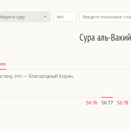
берите суру
Сура аль-Ваки
иев
стину, это — благородный Коран,
56:76
56:77
56:78