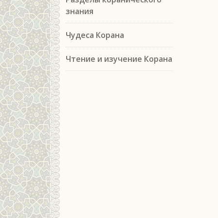
знания
Чудеса Корана
Чтение и изучение Корана