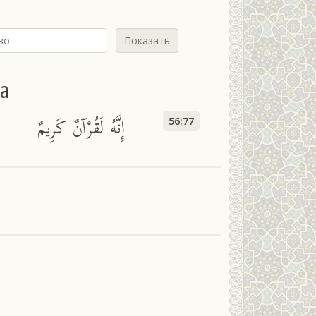
Показать
йа
إِنَّهُ لَقُرْآنٌ كَرِيمٌ
56:77