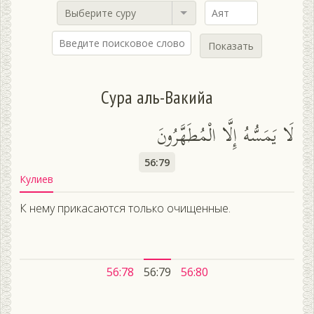
Выберите суру
Показать
Сура аль-Вакийа
لَا يَمَسُّهُ إِلَّا الْمُطَهَّرُونَ
56:79
Кулиев
К нему прикасаются только очищенные.
56:78
56:79
56:80