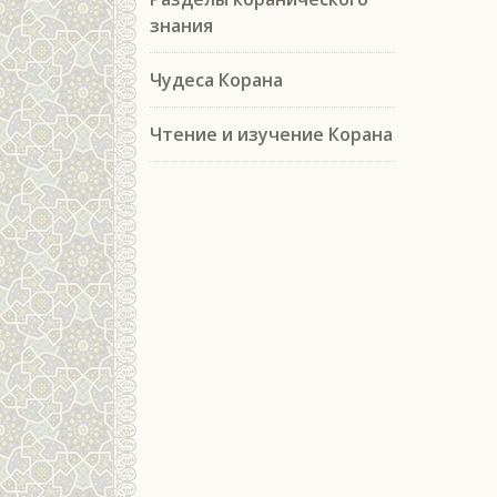
знания
Чудеса Корана
Чтение и изучение Корана