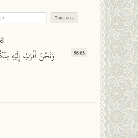
Показать
йа
وَنَحْنُ أَقْرَبُ إِلَيْهِ مِنْك
56:85