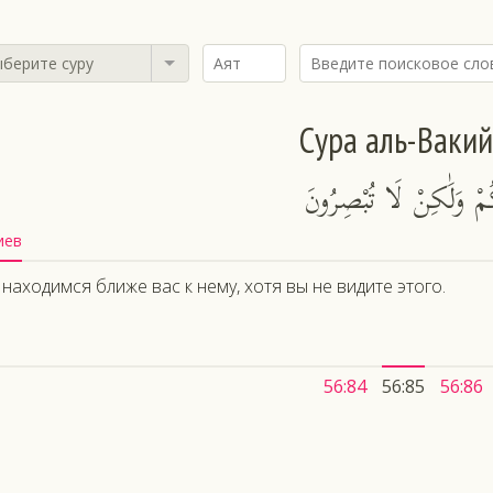
берите суру
Сура аль-Ваки
ُمْ وَلَٰكِنْ لَا تُبْصِرُونَ
иев
находимся ближе вас к нему, хотя вы не видите этого.
56:84
56:85
56:86