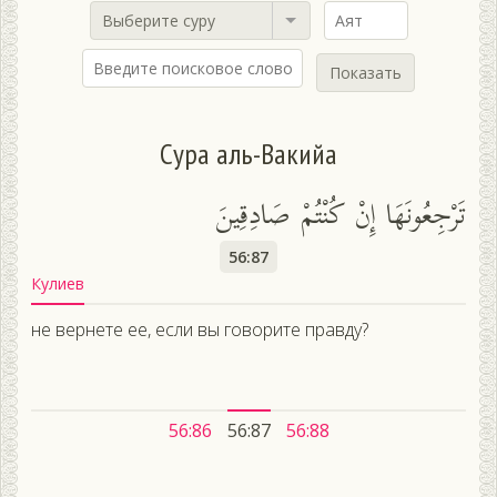
Выберите суру
Показать
Сура аль-Вакийа
تَرْجِعُونَهَا إِنْ كُنْتُمْ صَادِقِينَ
56:87
Кулиев
не вернете ее, если вы говорите правду?
56:86
56:87
56:88