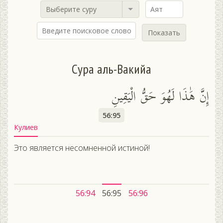
Выберите суру
Показать
Сура аль-Вакийа
إِنَّ هَٰذَا لَهُوَ حَقُّ الْيَقِينِ
56:95
Кулиев
Это является несомненной истиной!
56:94
56:95
56:96