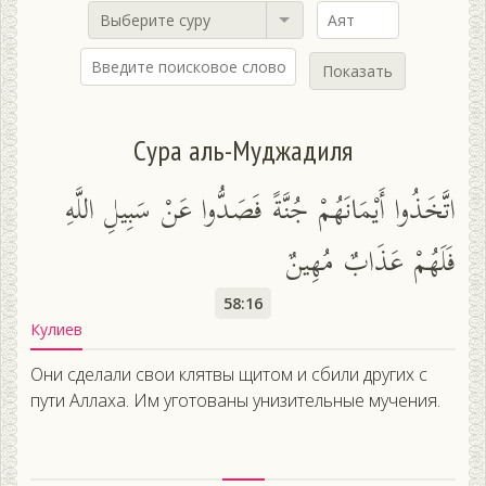
Выберите суру
Показать
Сура аль-Муджадиля
اتَّخَذُوا أَيْمَانَهُمْ جُنَّةً فَصَدُّوا عَنْ سَبِيلِ اللَّهِ
فَلَهُمْ عَذَابٌ مُهِينٌ
58:16
Кулиев
Они сделали свои клятвы щитом и сбили других с
пути Аллаха. Им уготованы унизительные мучения.