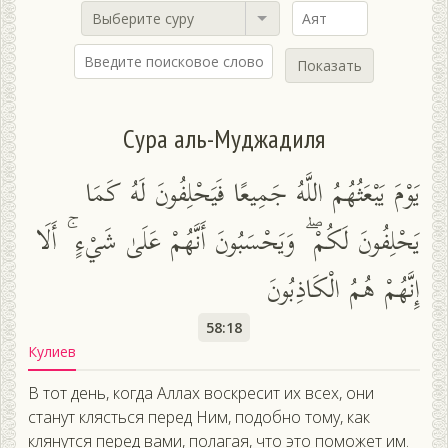
Выберите суру
Показать
Сура аль-Муджадиля
يَوْمَ يَبْعَثُهُمُ اللَّهُ جَمِيعًا فَيَحْلِفُونَ لَهُ كَمَا
يَحْلِفُونَ لَكُمْ ۖ وَيَحْسَبُونَ أَنَّهُمْ عَلَىٰ شَيْءٍ ۚ أَلَا
إِنَّهُمْ هُمُ الْكَاذِبُونَ
58:18
Кулиев
В тот день, когда Аллах воскресит их всех, они
станут клясться перед Ним, подобно тому, как
клянутся перед вами, полагая, что это поможет им.