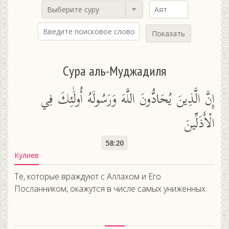
Выберите суру
Показать
Сура аль-Муджадиля
إِنَّ الَّذِينَ يُحَادُّونَ اللَّهَ وَرَسُولَهُ أُولَٰئِكَ فِي
الْأَذَلِّينَ
58:20
Кулиев
Те, которые враждуют с Аллахом и Его
Посланником, окажутся в числе самых униженных.